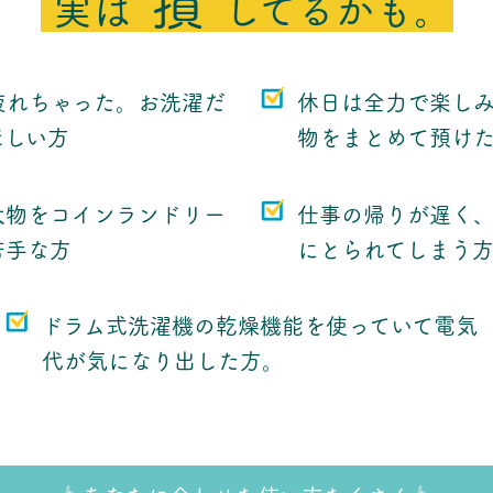
"
損
"
実は
してるかも。
疲れちゃった。お洗濯だ
休日は全力で楽し
ほしい方
物をまとめて預け
大物をコインランドリー
仕事の帰りが遅く
苦手な方
にとられてしまう
ドラム式洗濯機の乾燥機能を使っていて電気
代が気になり出した方。