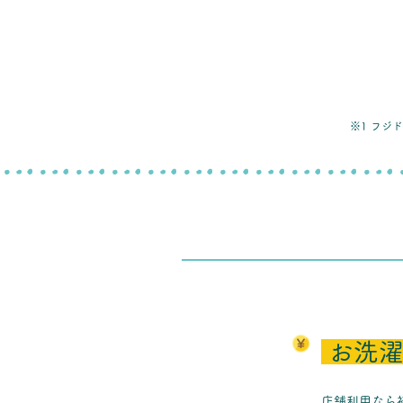
※1 フジ
お洗濯
店舗利用なら