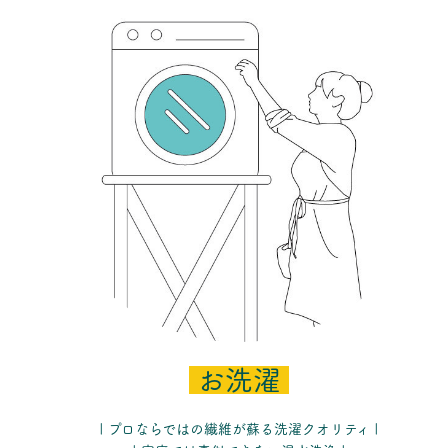
お洗濯
| プロならではの繊維が蘇る洗濯クオリティ |