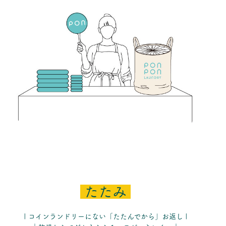
たたみ
| コインランドリーにない「たたんでから」お返し |