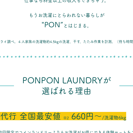
仕事なら料金以上の収入もできちゃう。
もうお洗濯にとらわれない暮らしが
"PON”
とはじまる。
ドライ調べ。４人家族の洗濯物約4.5kgの洗濯、干す、たたみ作業を計測。（待ち時
PONPON LAUNDRYが
選ばれる理由
代行 全国最安値
660円
〜
/洗濯物6kg
※2
初回限定でコインランドリーよりもお洗濯がお得にできる体験セットを